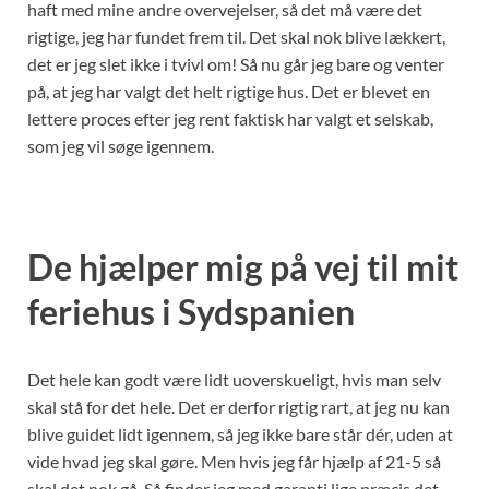
haft med mine andre overvejelser, så det må være det
rigtige, jeg har fundet frem til. Det skal nok blive lækkert,
det er jeg slet ikke i tvivl om! Så nu går jeg bare og venter
på, at jeg har valgt det helt rigtige hus. Det er blevet en
lettere proces efter jeg rent faktisk har valgt et selskab,
som jeg vil søge igennem.
De hjælper mig på vej til mit
feriehus i Sydspanien
Det hele kan godt være lidt uoverskueligt, hvis man selv
skal stå for det hele. Det er derfor rigtig rart, at jeg nu kan
blive guidet lidt igennem, så jeg ikke bare står dér, uden at
vide hvad jeg skal gøre. Men hvis jeg får hjælp af 21-5 så
skal det nok gå. Så finder jeg med garanti lige præcis det