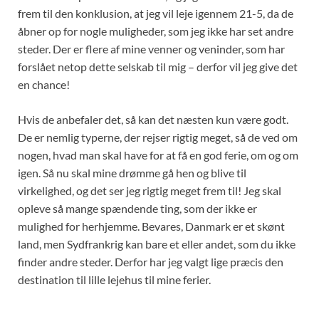
frem til den konklusion, at jeg vil leje igennem 21-5, da de
åbner op for nogle muligheder, som jeg ikke har set andre
steder. Der er flere af mine venner og veninder, som har
forslået netop dette selskab til mig – derfor vil jeg give det
en chance!
Hvis de anbefaler det, så kan det næsten kun være godt.
De er nemlig typerne, der rejser rigtig meget, så de ved om
nogen, hvad man skal have for at få en god ferie, om og om
igen. Så nu skal mine drømme gå hen og blive til
virkelighed, og det ser jeg rigtig meget frem til! Jeg skal
opleve så mange spændende ting, som der ikke er
mulighed for herhjemme. Bevares, Danmark er et skønt
land, men Sydfrankrig kan bare et eller andet, som du ikke
finder andre steder. Derfor har jeg valgt lige præcis den
destination til lille lejehus til mine ferier.