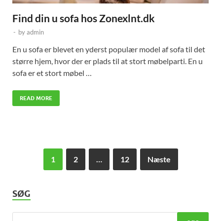
Find din u sofa hos Zonexlnt.dk
-
by
admin
En u sofa er blevet en yderst populær model af sofa til det
større hjem, hvor der er plads til at stort møbelparti. En u
sofa er et stort møbel …
READ MORE
1
2
…
12
Næste
SØG