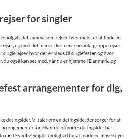
ejser for singler
dvendigvis det samme som rejser, hvor målet er at finde en
lerejser, og med det menes der mere specifikt grupperejser
singlerejser, hvor der er plads til singlefester, og hvor
ner, du også kan ses med, når du er hjemme i Danmark, og
efest arrangementer for dig,
e datingsider. Vi taler om en datingside, der sørger for at
t arrangementer for. Hvor du på andre datingsider har
r du med Events4Singler mulighed for at møde en masse nye