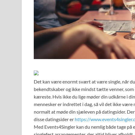
Det kan være enormt svært at være single, når du nå
bekendtskaber og ikke mindst tætte venner, som det
kæreste. Hvis ikke du lige møder din udkårne i di
mennesker er indrettet i dag, så vil det ikke være
normalt at møde din sjæleven på datingsider. Derfo
disse datingsider er
https://www.events4singler.
Med Events4Singler kan du nemlig både tage på et 
singlefest arrangementer, der altid bliver afholdt.